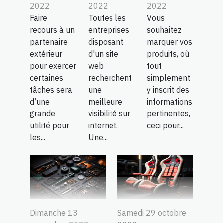
2022
2022
2022
Faire
Toutes les
Vous
recours à un
entreprises
souhaitez
partenaire
disposant
marquer vos
extérieur
d'un site
produits, où
pour exercer
web
tout
certaines
recherchent
simplement
tâches sera
une
y inscrit des
d’une
meilleure
informations
grande
visibilité sur
pertinentes,
utilité pour
internet.
ceci pour...
les...
Une...
Dimanche 13
Samedi 29 octobre