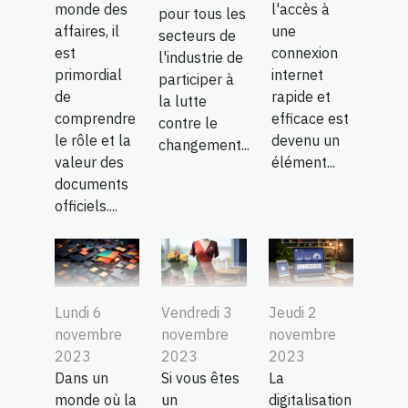
l'accès à
monde des
pour tous les
une
affaires, il
secteurs de
connexion
est
l'industrie de
internet
primordial
participer à
rapide et
de
la lutte
efficace est
comprendre
contre le
devenu un
le rôle et la
changement...
élément...
valeur des
documents
officiels....
Lundi 6
Vendredi 3
Jeudi 2
novembre
novembre
novembre
2023
2023
2023
Dans un
Si vous êtes
La
monde où la
un
digitalisation