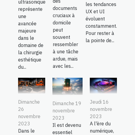
des
ultrasonique
les tendances
documents
représente
UX et UI
cruciaux à
une
évoluent
domicile
avancée
constamment.
peut
majeure
Pour rester à
souvent
dans le
la pointe de...
ressembler
domaine de
à une tâche
la chirurgie
ardue, mais
esthétique
avec les...
du...
Jeudi 16
Dimanche
Dimanche 19
novembre
26
novembre
2023
novembre
2023
A l'ère du
2023
Il est devenu
numérique,
Dans le
essentiel