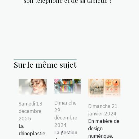
son téléphone et de sa tablette ?
Sur le même sujet
Dimanche
Samedi 13
Dimanche 21
29
décembre
janvier 2024
décembre
2025
En matière de
2024
La
design
La gestion
rhinoplastie
numérique,