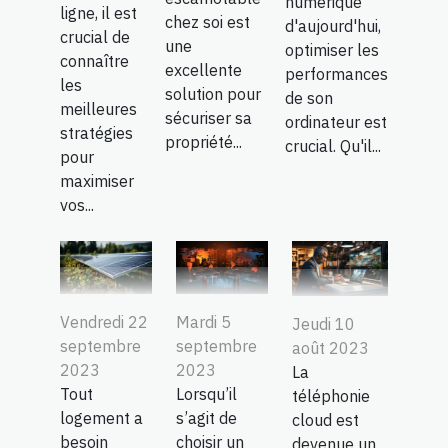
numérique
ligne, il est
chez soi est
d'aujourd'hui,
crucial de
une
optimiser les
connaître
excellente
performances
les
solution pour
de son
meilleures
sécuriser sa
ordinateur est
stratégies
propriété...
crucial. Qu'il...
pour
maximiser
vos...
Vendredi 22
Mardi 5
Jeudi 10
septembre
septembre
août 2023
2023
2023
La
Tout
Lorsqu’il
téléphonie
logement a
s’agit de
cloud est
besoin
choisir un
devenue un