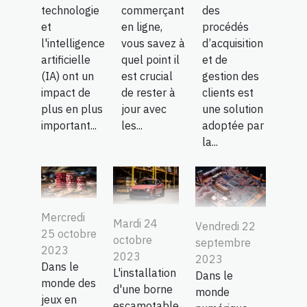
technologie
commerçant
des
et
en ligne,
procédés
l'intelligence
vous savez à
d’acquisition
artificielle
quel point il
et de
(IA) ont un
est crucial
gestion des
impact de
de rester à
clients est
plus en plus
jour avec
une solution
important...
les...
adoptée par
la...
Mercredi
Mardi 24
Vendredi 22
25 octobre
octobre
septembre
2023
2023
2023
Dans le
L'installation
Dans le
monde des
d'une borne
monde
jeux en
escamotable