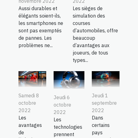
novembre 2022
2022
Aussi durables et
Les sièges de
élégants soient-ils,
simulation des
les smartphones ne
courses
sont pas exemptés
d’automobiles, offre
de pannes. Les
beaucoup
problèmes ne...
d’avantages aux
joueurs, de tous
types...
Samedi 8
Jeudi 1
Jeudi 6
octobre
septembre
octobre
2022
2022
2022
Les
Dans
Les
avantages
certains
technologies
de
pays
prennent