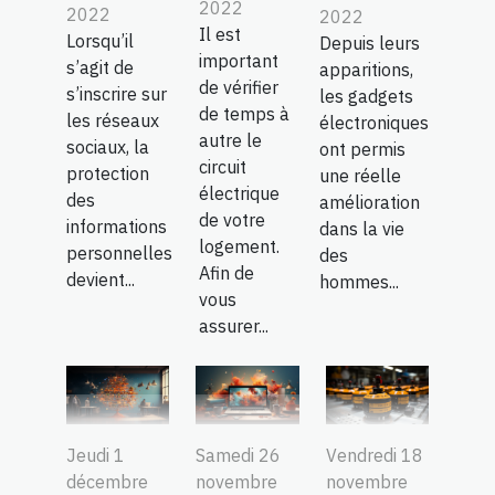
2022
2022
2022
Il est
Lorsqu’il
Depuis leurs
important
s’agit de
apparitions,
de vérifier
s’inscrire sur
les gadgets
de temps à
les réseaux
électroniques
autre le
sociaux, la
ont permis
circuit
protection
une réelle
électrique
des
amélioration
de votre
informations
dans la vie
logement.
personnelles
des
Afin de
devient...
hommes...
vous
assurer...
Jeudi 1
Samedi 26
Vendredi 18
décembre
novembre
novembre