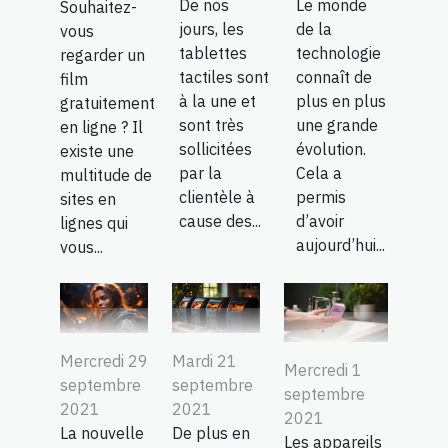
De nos
Le monde
Souhaitez-
jours, les
de la
vous
tablettes
technologie
regarder un
tactiles sont
connaît de
film
à la une et
plus en plus
gratuitement
sont très
une grande
en ligne ? Il
sollicitées
évolution.
existe une
par la
Cela a
multitude de
clientèle à
permis
sites en
cause des...
d’avoir
lignes qui
aujourd’hui...
vous...
Mercredi 29
Mardi 21
Mercredi 1
septembre
septembre
septembre
2021
2021
2021
La nouvelle
De plus en
Les appareils