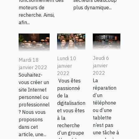
moteurs de
plus dynamique...
recherche. Ainsi,
afin...
Jeudi 6
Lundi 10
Mardi 18
janvier
janvier
janvier 2022
2022
2022
Souhaitez-
La
Vous êtes
vous créer un
réparation
passionné
site Internet
d’un
de la
personnel ou
téléphone
digitalisation
professionnel
ou d’une
et vous êtes
? Nous vous
tablette
à la
proposons
n’est pas
recherche
dans cet
une tâche à
d’un groupe
article, une...