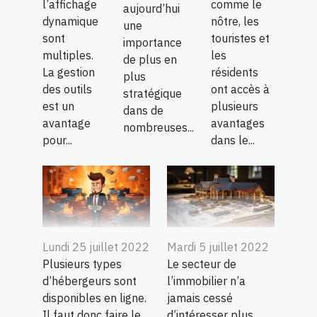
l’affichage
comme le
aujourd’hui
dynamique
nôtre, les
une
sont
touristes et
importance
multiples.
les
de plus en
La gestion
résidents
plus
des outils
ont accès à
stratégique
est un
plusieurs
dans de
avantage
avantages
nombreuses...
pour...
dans le...
Lundi 25 juillet 2022
Mardi 5 juillet 2022
Plusieurs types
Le secteur de
d’hébergeurs sont
l’immobilier n’a
disponibles en ligne.
jamais cessé
Il faut donc faire le
d’intéresser plus