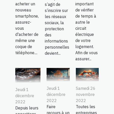
acheter un
important
s’agit de
nouveau
de vérifier
s’inscrire sur
smartphone,
de temps à
les réseaux
assurez-
autre le
sociaux, la
vous
circuit
protection
d'acheter de
électrique
des
même une
de votre
informations
coque de
logement.
personnelles
téléphone....
Afin de vous
devient...
assurer...
Jeudi 1
Samedi 26
Jeudi 1
décembre
novembre
décembre
2022
2022
2022
Faire
Toutes les
Depuis leurs
recours à un
entreprises
apparitions,