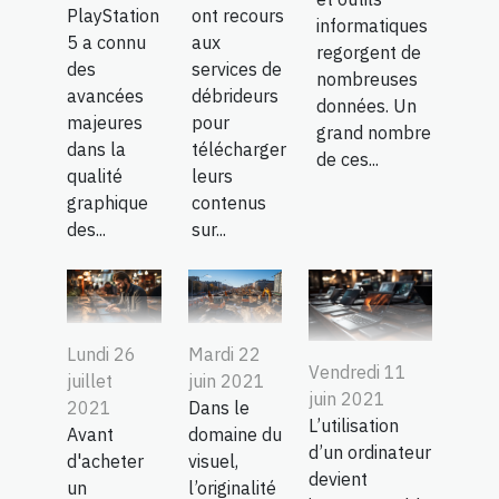
PlayStation
ont recours
informatiques
5 a connu
aux
regorgent de
des
services de
nombreuses
avancées
débrideurs
données. Un
majeures
pour
grand nombre
dans la
télécharger
de ces...
qualité
leurs
graphique
contenus
des...
sur...
Lundi 26
Mardi 22
Vendredi 11
juillet
juin 2021
juin 2021
2021
Dans le
L’utilisation
Avant
domaine du
d’un ordinateur
d'acheter
visuel,
devient
un
l’originalité