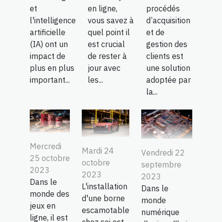
et
en ligne,
procédés
l'intelligence
vous savez à
d’acquisition
artificielle
quel point il
et de
(IA) ont un
est crucial
gestion des
impact de
de rester à
clients est
plus en plus
jour avec
une solution
important...
les...
adoptée par
la...
Mercredi
Mardi 24
Vendredi 22
25 octobre
octobre
septembre
2023
2023
2023
Dans le
L'installation
Dans le
monde des
d'une borne
monde
jeux en
escamotable
numérique
ligne, il est