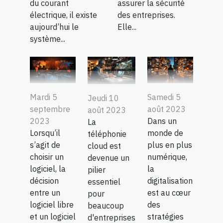
du courant
assurer la sécurité
électrique, il existe
des entreprises.
aujourd’hui le
Elle...
système...
Mardi 5
Samedi 5
Jeudi 10
septembre
août 2023
août 2023
2023
Dans un
La
Lorsqu’il
monde de
téléphonie
s’agit de
plus en plus
cloud est
choisir un
numérique,
devenue un
logiciel, la
la
pilier
décision
digitalisation
essentiel
entre un
est au cœur
pour
logiciel libre
des
beaucoup
et un logiciel
stratégies
d'entreprises