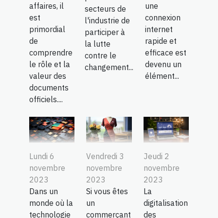
une
affaires, il
secteurs de
connexion
est
l'industrie de
internet
primordial
participer à
rapide et
de
la lutte
efficace est
comprendre
contre le
devenu un
le rôle et la
changement...
élément...
valeur des
documents
officiels....
Lundi 6
Vendredi 3
Jeudi 2
novembre
novembre
novembre
2023
2023
2023
Dans un
Si vous êtes
La
monde où la
un
digitalisation
technologie
commerçant
des