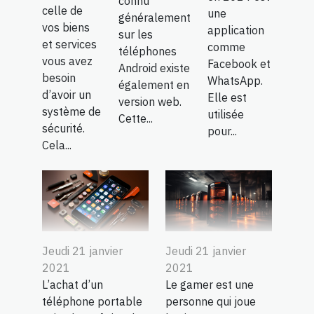
connu
celle de
une
généralement
vos biens
application
sur les
et services
comme
téléphones
vous avez
Facebook et
Android existe
besoin
WhatsApp.
également en
d’avoir un
Elle est
version web.
système de
utilisée
Cette...
sécurité.
pour...
Cela...
Jeudi 21 janvier
Jeudi 21 janvier
2021
2021
L’achat d’un
Le gamer est une
téléphone portable
personne qui joue