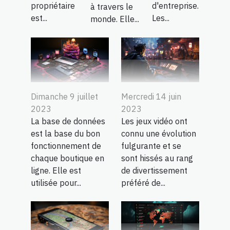
propriétaire
d'entreprise.
à travers le
est...
Les...
monde. Elle...
Dimanche 9 juillet
Mercredi 14 juin
2023
2023
La base de données
Les jeux vidéo ont
est la base du bon
connu une évolution
fonctionnement de
fulgurante et se
chaque boutique en
sont hissés au rang
ligne. Elle est
de divertissement
utilisée pour...
préféré de...