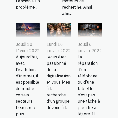
l'ancien a un
moteurs de
problème...
recherche. Ainsi,
afin...
Jeudi 10
Lundi 10
Jeudi 6
février 2022
janvier 2022
janvier 2022
Aujourd’hui,
Vous êtes
La
avec
passionné
réparation
l’évolution
de la
d’un
d’internet, il
digitalisation
téléphone
est possible
et vous êtes
ou d’une
de rendre
à la
tablette
certain
recherche
n’est pas
secteurs
d’un groupe
une tâche à
beaucoup
dévoué à la...
prendre à
plus
légère. Il