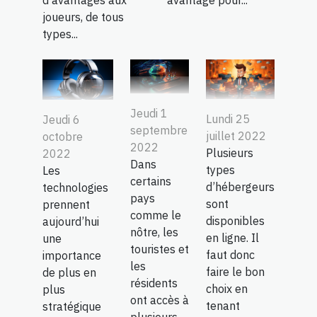
d’avantages aux
avantage pour...
joueurs, de tous
types...
Jeudi 1
Lundi 25
Jeudi 6
septembre
juillet 2022
octobre
2022
Plusieurs
2022
Dans
types
Les
certains
d’hébergeurs
technologies
pays
sont
prennent
comme le
disponibles
aujourd’hui
nôtre, les
en ligne. Il
une
touristes et
faut donc
importance
les
faire le bon
de plus en
résidents
choix en
plus
ont accès à
tenant
stratégique
plusieurs