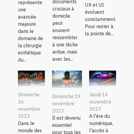
documents
représente
UX et UI
cruciaux à
une
évoluent
domicile
avancée
constamment.
peut
majeure
Pour rester à
souvent
dans le
la pointe de...
ressembler
domaine de
à une tâche
la chirurgie
ardue, mais
esthétique
avec les...
du...
Jeudi 16
Dimanche
Dimanche 19
novembre
26
novembre
2023
novembre
2023
A l'ère du
2023
Il est devenu
numérique,
Dans le
essentiel
l'accès à
monde des
pour tous les