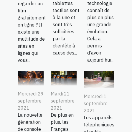
tablettes
technologie
regarder un
tactiles sont
connaît de
film
à la une et
plus en plus
gratuitement
sont très
une grande
en ligne ? Il
sollicitées
évolution.
existe une
par la
Cela a
multitude de
clientèle à
permis
sites en
cause des...
d’avoir
lignes qui
aujourd’hui...
vous...
Mercredi 29
Mardi 21
Mercredi 1
septembre
septembre
septembre
2021
2021
2021
La nouvelle
De plus en
Les appareils
génération
plus, les
téléphoniques
de console
Français
et outils