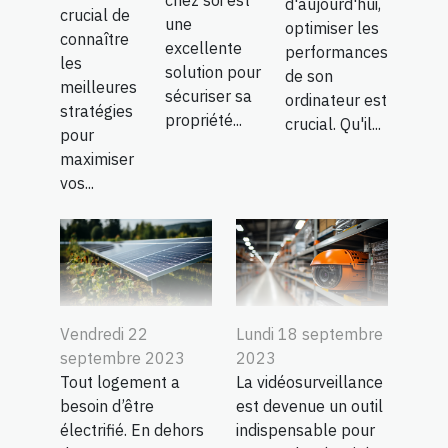
chez soi est
d'aujourd'hui,
crucial de
une
optimiser les
connaître
excellente
performances
les
solution pour
de son
meilleures
sécuriser sa
ordinateur est
stratégies
propriété...
crucial. Qu'il...
pour
maximiser
vos...
Vendredi 22
Lundi 18 septembre
septembre 2023
2023
Tout logement a
La vidéosurveillance
besoin d’être
est devenue un outil
électrifié. En dehors
indispensable pour