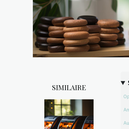
SIMILAIRE
Op
Am
Au