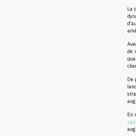
La 
dyn
d'a
amél
Ave
de 
qual
clie
De 
lan
str
aug
En 
age
aug