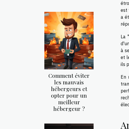
étro
est 
a é
répo
La 
d'u
à s
et 
ils 
Comment éviter
En 
les mauvais
tra
hébergeurs et
perf
opter pour un
rec
meilleur
élec
hébergeur ?
Am