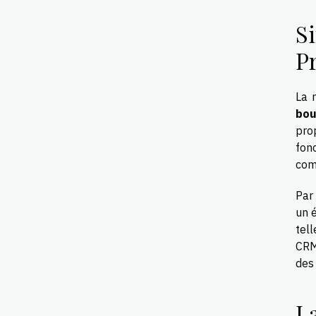
Si
P
La 
bou
pro
fonc
com
Par
un é
tel
CRM
des 
L