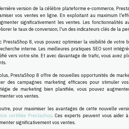
dernière version de la célèbre plateforme e-commerce, Prest
amiser vos ventes en ligne. En exploitant au maximum l'effi
ugmenter significativement les ventes. Les fonctionnalités
iorer le taux de conversion, l'un des indicateurs clés de la p
c PrestaShop 8, vous pouvez optimiser la visibilité de votre 
recherche interne. Les meilleures pratiques SEO sont intégrée
ifié vers votre site. Et avec davantage de trafic, vous avez pl
nts.
plus, PrestaShop 8 offre de nouvelles opportunités de market
cer des campagnes marketing efficaces pour stimuler vos
atégie de marketing bien planifiée, vous pouvez augmente
menter vos ventes.
outre, pour maximiser les avantages de cette nouvelle versi
nce certifiée Prestashop
. Ces experts peuvent vous aider à 
menter significativement vos ventes.