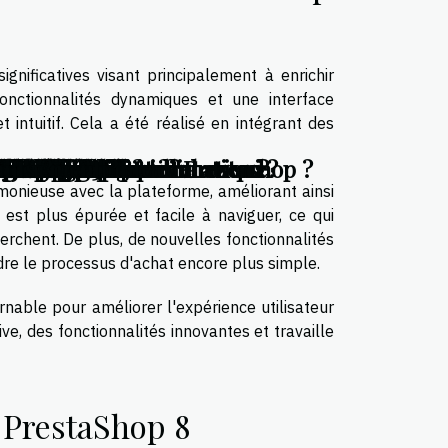
nificatives visant principalement à enrichir
fonctionnalités dynamiques et une interface
t intuitif. Cela a été réalisé en intégrant des
 sur les boutiques Prestashop ?
e le changement climatique?
els en constante mutation ?
 panneaux solaires chez soi
 un résultat naturel
lleur hébergeur ?
n de smartphone ?
on mobile android
s son entreprise ?
ants à la maison
rises françaises
endre en compte
 service VPN ?
s propriétaires
 entreprises ?
vantages liés
s du Wifiber
 entreprise ?
 de recherche
ook anonyme?
onfinement ?
e en ligne ?
cran Apple?
ilisateurs ?
de téléphone
mmobilier ?
tion Signal
yStation 5
 en ligne
n ligne ?
ntreprise
rimante ?
on web ?
ns fil ?
GITAL ?
vous ?
ages ?
ion ?
rtable
 rater
nts ?
on PC
r l'IA
 11 ?
 2021
ujet
ises
t UI
ral
b ?
 ?
ble
ne
?
phone et de sa tablette ?
rmonieuse avec la plateforme, améliorant ainsi
8 est plus épurée et facile à naviguer, ce qui
erchent. De plus, de nouvelles fonctionnalités
endre le processus d'achat encore plus simple.
able pour améliorer l'expérience utilisateur
tive, des fonctionnalités innovantes et travaille
 PrestaShop 8