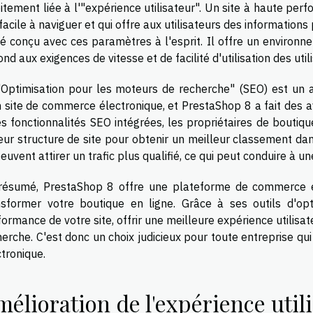
itement liée à l'"expérience utilisateur". Un site à haute per
facile à naviguer et qui offre aux utilisateurs des information
té conçu avec ces paramètres à l'esprit. Il offre un environ
nd aux exigences de vitesse et de facilité d'utilisation des ut
"Optimisation pour les moteurs de recherche" (SEO) est u
n site de commerce électronique, et PrestaShop 8 a fait des a
es fonctionnalités SEO intégrées, les propriétaires de boutiq
leur structure de site pour obtenir un meilleur classement d
peuvent attirer un trafic plus qualifié, ce qui peut conduire à
résumé, PrestaShop 8 offre une plateforme de commerce él
nsformer votre boutique en ligne. Grâce à ses outils d'opt
ormance de votre site, offrir une meilleure expérience utilisat
herche. C'est donc un choix judicieux pour toute entreprise q
tronique.
élioration de l'expérience util