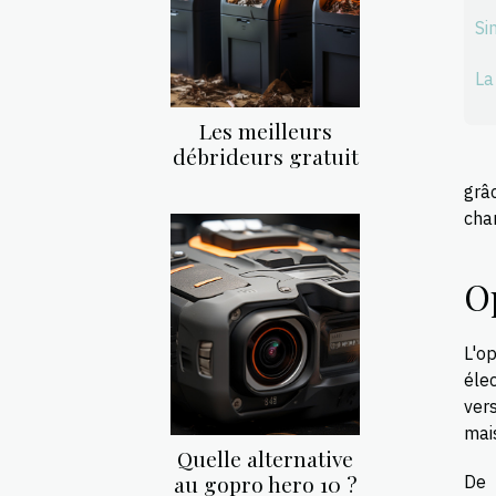
Si
La
Les meilleurs
débrideurs gratuit
grâ
cha
O
L'o
éle
ver
mais
Quelle alternative
au gopro hero 10 ?
De 