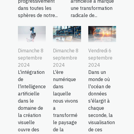
progressivement
artificielle a marqué
dans toutes les
une transformation
sphères de notre...
radicale de...
Dimanche 8
Dimanche 8
Vendredi 6
septembre
septembre
septembre
2024
2024
2024
L'intégration
L'ère
Dans un
de
numérique
monde où
l'intelligence
dans
l'océan de
artificielle
laquelle
données
dans le
nous vivons
s'élargit à
domaine de
a
chaque
la création
transformé
seconde, la
visuelle
le paysage
visualisation
ouvre des
de la
de ces