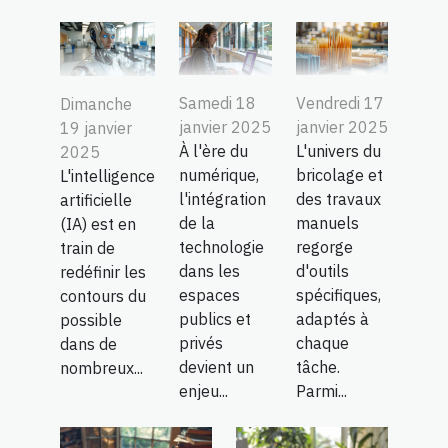
Samedi 18
Vendredi 17
Dimanche
janvier 2025
janvier 2025
19 janvier
À l'ère du
L'univers du
2025
numérique,
bricolage et
L'intelligence
l'intégration
des travaux
artificielle
de la
manuels
(IA) est en
technologie
regorge
train de
dans les
d'outils
redéfinir les
espaces
spécifiques,
contours du
publics et
adaptés à
possible
privés
chaque
dans de
devient un
tâche.
nombreux...
enjeu...
Parmi...