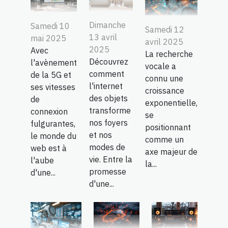
Dimanche
Samedi 10
Samedi 12
13 avril
mai 2025
avril 2025
2025
Avec
La recherche
Découvrez
l'avènement
vocale a
comment
de la 5G et
connu une
l'internet
ses vitesses
croissance
des objets
de
exponentielle,
transforme
connexion
se
nos foyers
fulgurantes,
positionnant
et nos
le monde du
comme un
modes de
web est à
axe majeur de
vie. Entre la
l'aube
la...
promesse
d'une...
d'une...